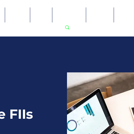
Sobre
Blog
Recursos
Ensino
PodP
e FIIs