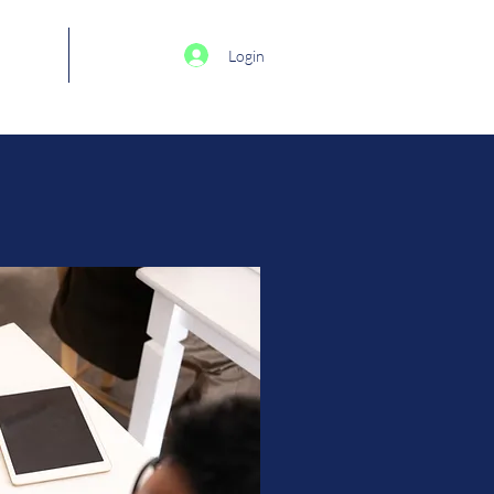
oupar
More
Login