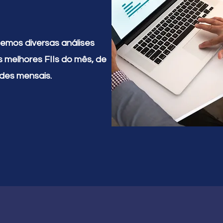
emos diversas análises
s melhores FIIs do mês, de
des mensais.