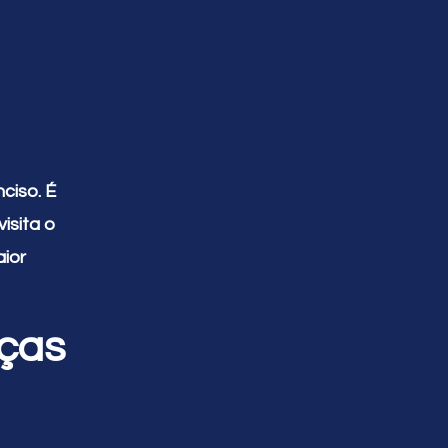
ciso. É
isita o
aior
nças