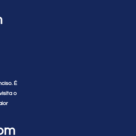
m
ciso. É
isita o
aior
com