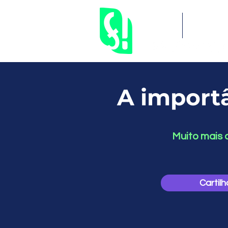
Inicial
Serviços
A import
Muito mais d
Cartil