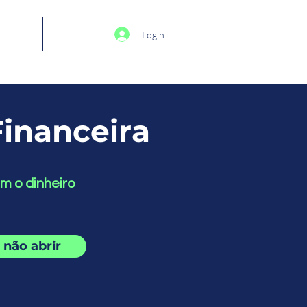
oupar
More
Login
inanceira
om o dinheiro
 não abrir