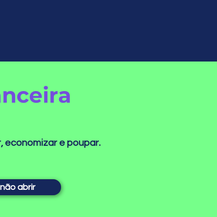
anceira
r, economizar e poupar.
 não abrir