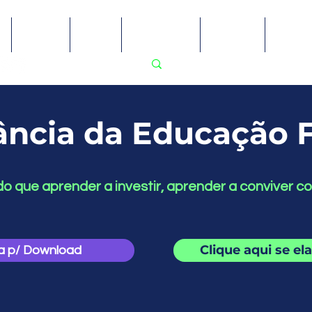
Sobre
Blog
Recursos
Ensino
PodP
ância da Educação F
o que aprender a investir, aprender a conviver c
Clique aqui se ela
ha p/ Download