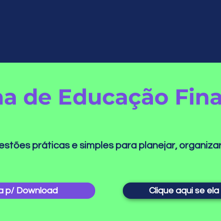
ha de Educação Fin
stões práticas e simples para planejar, organiza
ha p/ Download
Clique aqui se ela