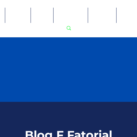
Sobre
Blog
Recursos
Ensino
PodP
Blog F Fatorial