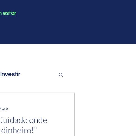
m estar
nvestir
eitura
"Cuidado onde
 dinheiro!"