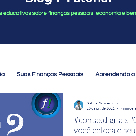
s educativos sobre finanças pessoais, economia e be
ia
Suas Finanças Pessoais
Aprendendo a I
nário de Economês
Finanças para mulheres
Gabriel Sarmento Eid
20 de jun. de 2021
7 min de l
#contasdigitais 
você coloca o seu